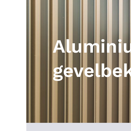
Alumini
gevelbek