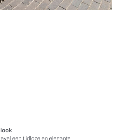
 look
evel een tijdloze en elegante