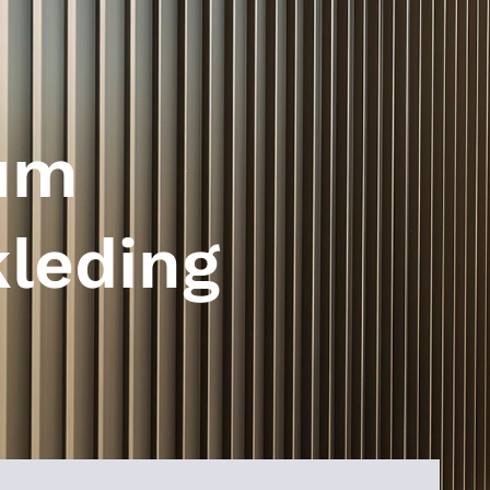
um
leding