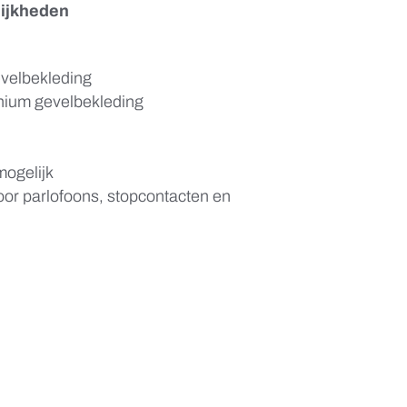
lijkheden
velbekleding
nium gevelbekleding
 mogelijk
oor parlofoons, stopcontacten en