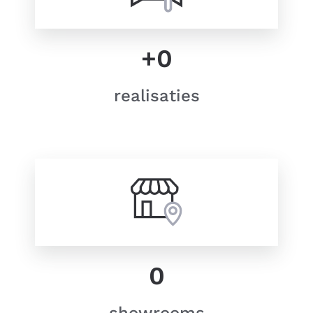
+
0
realisaties
0
showrooms