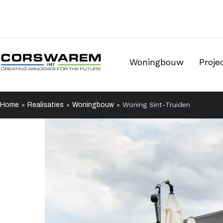
Woningbouw
Proj
»
»
»
Woning Sint-Truiden
Home
Realisaties
Woningbouw