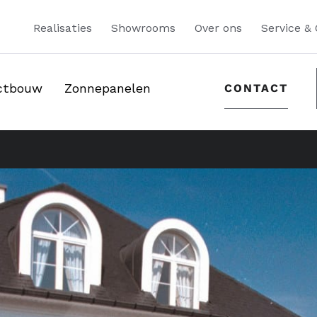
Realisaties
Showrooms
Over ons
Service &
ectbouw
Zonnepanelen
CONTACT