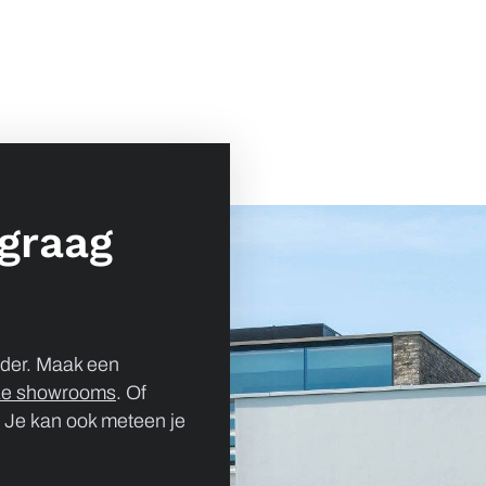
 graag
rder. Maak een
ze showrooms
. Of
? Je kan ook meteen je