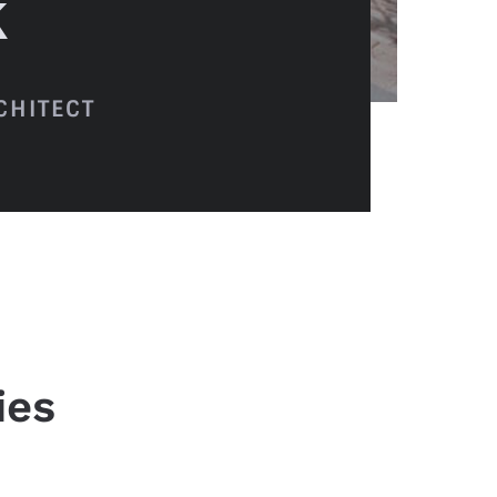
k
CHITECT
ies