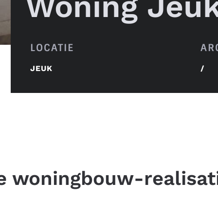
Woning Jeu
LOCATIE
AR
JEUK
/
e woningbouw-realisat