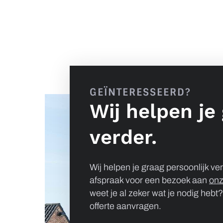
GEÏNTERESSEERD?
Wij helpen je
verder.
Wij helpen je graag persoonlijk ve
afspraak voor een bezoek aan
on
weet je al zeker wat je nodig hebt
offerte aanvragen.