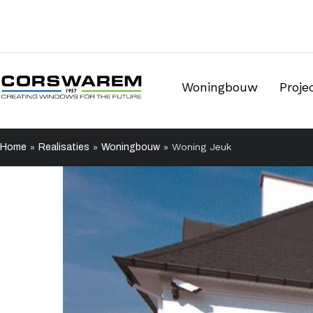
Woningbouw
Proj
»
»
»
Woning Jeuk
Home
Realisaties
Woningbouw