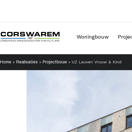
Woningbouw
Proj
»
»
»
UZ Leuven Vrouw & Kind
Home
Realisaties
Projectbouw