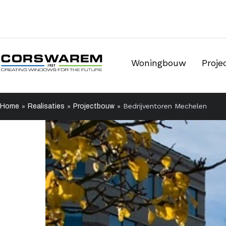
Woningbouw
Proj
»
»
»
Bedrijventoren Mechelen
Home
Realisaties
Projectbouw