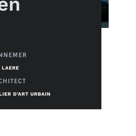
ren
NNEMER
 LAERE
CHITECT
LIER D'ART URBAIN