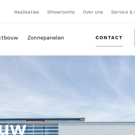
Realisaties
Showrooms
Over ons
Service &
ectbouw
Zonnepanelen
CONTACT
 uw