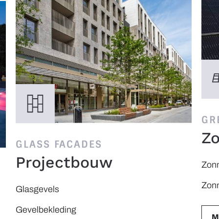
GR
Z
GLASS FACADES
Projectbouw
Zon
Zonn
Glasgevels
Gevelbekleding
M