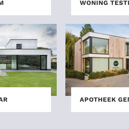
M
WONING TEST
AR
APOTHEEK GE