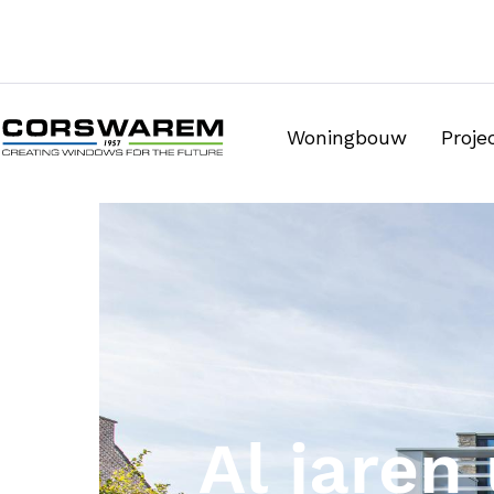
Woningbouw
Proj
Al jaren